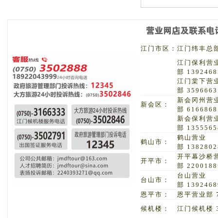
江门市区：
江门纬丰总部 
江门保利营
部 1392468
江门棠下营
部 3596663
新会冈州营
新会区：
部 6166868
新会保利营
部 1355565
鹤山营业
鹤山市：
部 1382802
开平幕沙桥
开平市：
部 2200188
台山营业
台山市：
部 1392468
恩平市：
恩平营业部 7
候机楼：
江门候机楼 3