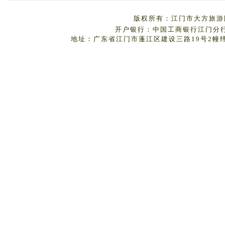
版权所有：江门市大方旅游国
开户银行：中国工商银行江门分行 户
地址：广东省江门市蓬江区建设三路19号2幢纬丰