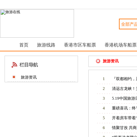
首页
旅游线路
香港市区车船票
香港机场车船票
旅游资讯
旅游资讯
1
『双都相约，
2
清远古龙峡！
3
5.19中国旅
4
重磅喜讯：终
5
开着房车带着
6
情聚甘孜 共