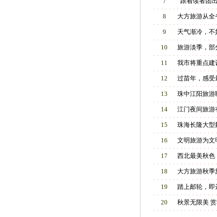
7
“跟着读者团
8
大方旅游从全
9
天气渐冷，不
10
旅游淡季，部
11
我市将重点建
12
过苗年，感受
13
珠中江阳旅游
14
江门夜间旅游
15
珠海长隆大型
16
文明旅游为文
17
西北最美秋色
18
大方旅游秋季
19
踏上邮轮，即
20
秋景无限美 